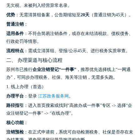
无欠税、未被列入经营异常名录。
优势
：无需清算组备案，公告期缩短至
20天
（普通注销为45天）。
普通注销
：
适用条件
：不符合简易注销条件，或存在未结清税款、债权债务、
行政处罚等情形。
流程特点
：需成立清算组、登报/公示45天、进行税务实质审查。
二、 办理渠道与核心流程
苏州市已推行
企业注销登记“一件事”
，推荐优先选择线上“一网通
办”，可同步办理税务、社保、海关等注销，无需多头跑。
1. 线上办理（首选）
办理平台
：登录
江苏政务服务网
。
路径指引
：进入首页搜索或找到“高效办成一件事”专区 -> 选择“企
业注销登记一件事” -> “在线办理”。
核心功能
：
注销预检
：在正式申请前，系统可自动检测税务、社保是否存在未
办结事项，避免因遗留问题导致流程中断。