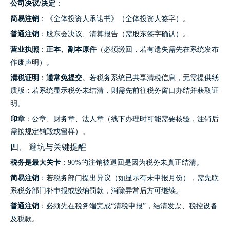
公司决议/决定
：
简易注销
：《全体投资人承诺书》（全体投资人签字）。
普通注销
：股东会决议、清算报告（需股东签字确认）。
营业执照
：
正本、副本原件
（必须缴回，若有遗失需先在系统发布
作废声明）。
清税证明
：
通常免提交
。若税务系统已共享清税信息，无需提供纸
质版；若系统显示税务未结清，则需先前往税务窗口办结并获取证
明。
印章
：公章、财务章、法人章（线下办理时可能需要核验，注销后
需按规定销毁或留样）。
四、 避坑与关键提醒
税务是最大关卡
：90%的注销被退回是因为税务未真正结清。
简易注销
：若税务部门提出异议（如显示有未申报月份），需先联
系税务部门补申报或缴纳罚款，消除异常后方可继续。
普通注销
：必须先在税务端完成“清税申报”，结清发票、税控设备
及税款。