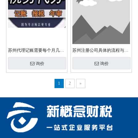
苏州代理记账需要每个月几号
苏州注册公司具体的流程与资
申报完成？
料是什么？
询价
询价
1
2
»