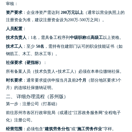
审核：
资产要求
：企业净资产需达到
200万元以上
（通常以营业执照上的
注册资金为准，建议注册资金设为200万-500万之间）。
人员配置
：
技术负责人
：1名，需具备工程序列
中级职称
或
高级工
以上资格。
技术工人
：至少
50名
，需持有住建部门认可的职业技能证书（如
钢筋工、木工、防水工等）。
社保要求（硬指标）
：
所有备案人员（技术负责人+技术工人）必须在本单位缴纳社保。
时长要求
：通常要求提供申报当月及前
2个月
（部分地区要求3个
月）的连续社保缴纳证明。
二、 详细办理流程（苏州版）
第一步：注册公司（打基础）
前往苏州市各区行政审批局（或通过“江苏政务服务网”全程电子
化）注册公司。
经营范围
：必须包含“
建筑劳务分包
”或“
施工劳务作业
”字样。