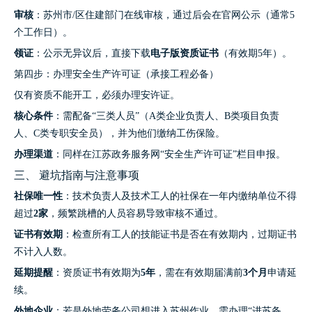
审核
：苏州市/区住建部门在线审核，通过后会在官网公示（通常5
个工作日）。
领证
：公示无异议后，直接下载
电子版资质证书
（有效期5年）。
第四步：办理安全生产许可证（承接工程必备）
仅有资质不能开工，必须办理安许证。
核心条件
：需配备“三类人员”（A类企业负责人、B类项目负责
人、C类专职安全员），并为他们缴纳工伤保险。
办理渠道
：同样在江苏政务服务网“安全生产许可证”栏目申报。
三、 避坑指南与注意事项
社保唯一性
：技术负责人及技术工人的社保在一年内缴纳单位不得
超过
2家
，频繁跳槽的人员容易导致审核不通过。
证书有效期
：检查所有工人的技能证书是否在有效期内，过期证书
不计入人数。
延期提醒
：资质证书有效期为
5年
，需在有效期届满前
3个月
申请延
续。
外地企业
：若是外地劳务公司想进入苏州作业，需办理“进苏备